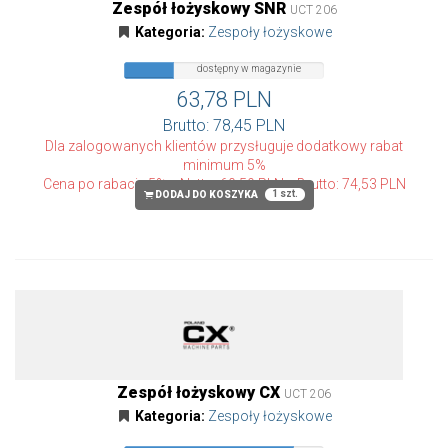
Zespół łożyskowy SNR
UCT 206
Kategoria:
Zespoły łożyskowe
dostępny
dostępny w magazynie
w
magazynie
63,78 PLN
Brutto: 78,45 PLN
Dla zalogowanych klientów przysługuje dodatkowy rabat
minimum 5%
Cena po rabacie 5%
Netto: 60,59 PLN
Brutto: 74,53 PLN
1 szt.
DODAJ DO KOSZYKA
Zespół łożyskowy CX
UCT 206
Kategoria:
Zespoły łożyskowe