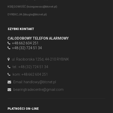
KSIĘGOWOŚĆ (
ksiegowosc@btcnet.pl
)
DYREKCJA (
bbugla@btcnet.pl
)
SZYBKI KONTAKT
CALODOBOWY TELEFON ALARMOWY
+48 662 604 251
+48 (32) 724 51 34
ul. Raciborska 125d, 44-210 RYBNIK
tel.: +48 (32) 724 51 34
kom: +48 662 604 251
Email:
handlowy@btcnet.pl
bearingtradecentre@gmail.com
PŁATNOŚCI ON-LINE