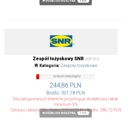
1 szt.
DODAJ DO KOSZYKA
Zespół łożyskowy SNR
UCP 310
Kategoria:
Zespoły łożyskowe
produkt
produkt niedostępny
niedostępny
244,86 PLN
Brutto: 301,18 PLN
Dla zalogowanych klientów przysługuje dodatkowy rabat
minimum 5%
Cena po rabacie 5%
Netto: 232,62 PLN
Brutto: 286,12 PLN
1 szt.
DODAJ DO KOSZYKA