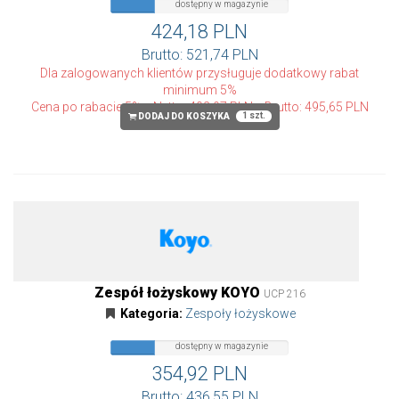
dostępny
dostępny w magazynie
w
magazynie
424,18 PLN
Brutto: 521,74 PLN
Dla zalogowanych klientów przysługuje dodatkowy rabat
minimum 5%
Cena po rabacie 5%
Netto: 402,97 PLN
Brutto: 495,65 PLN
1 szt.
DODAJ DO KOSZYKA
Zespół łożyskowy KOYO
UCP 216
Kategoria:
Zespoły łożyskowe
dostępny
dostępny w magazynie
w
magazynie
354,92 PLN
Brutto: 436,55 PLN