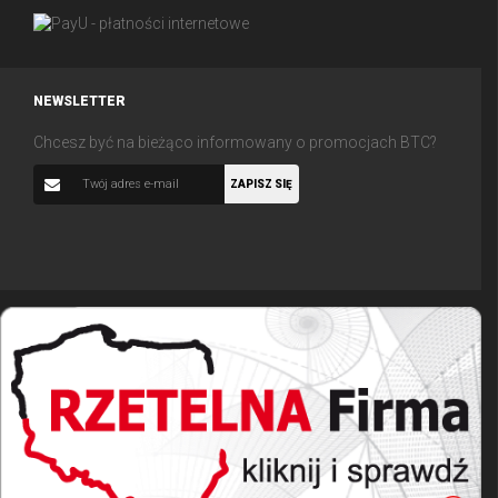
NEWSLETTER
Chcesz być na bieżąco informowany o promocjach BTC?
ZAPISZ SIĘ