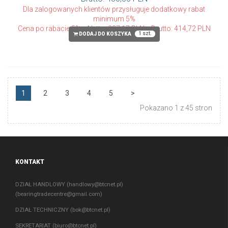
Dla zalogowanych klientów przysługuje dodatkowy rabat
minimum 5%
Cena po rabacie 5%
Netto: 337,17 PLN
Brutto: 414,72 PLN
1 szt.
DODAJ DO KOSZYKA
1
2
3
4
5
>
Pokazano 1 z 45 stron
KONTAKT
DZIAŁ HANDLOWY (
handlowy@btcnet.pl
)
(
bearingtradecentre@gmail.com
)
DZIAŁ TECHNICZNY (
bok@btcnet.pl
)
SEKRETARIAT (
biuro@btcnet.pl
)