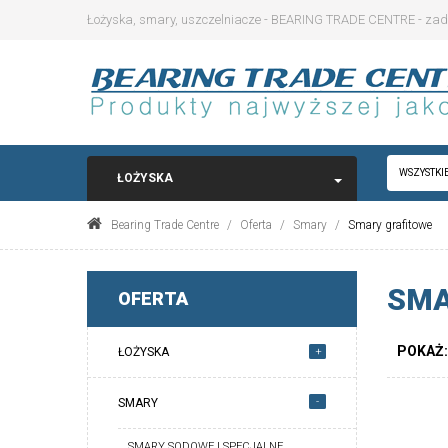
Łożyska, smary, uszczelniacze - BEARING TRADE CENTRE - zadz
WSZYSTKI
ŁOŻYSKA
Bearing Trade Centre
Oferta
Smary
Smary grafitowe
SMA
OFERTA
POKAŻ:
ŁOŻYSKA
+
-
SMARY
SMARY SODOWE I SPECJALNE