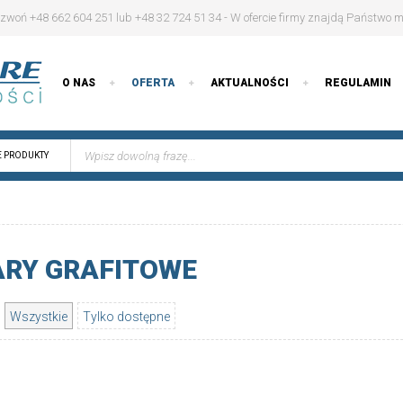
woń +48 662 604 251 lub +48 32 724 51 34 -
W ofercie firmy znajdą Państwo m.
O NAS
OFERTA
AKTUALNOŚCI
REGULAMIN
E PRODUKTY
RY GRAFITOWE
Wszystkie
Tylko dostępne