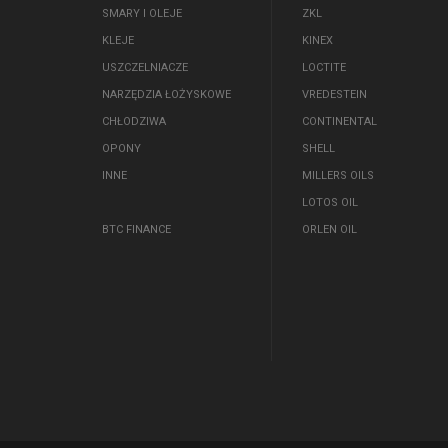
SMARY I OLEJE
ZKL
KLEJE
KINEX
USZCZELNIACZE
LOCTITE
NARZĘDZIA ŁOŻYSKOWE
VREDESTEIN
CHŁODZIWA
CONTINENTAL
OPONY
SHELL
INNE
MILLERS OILS
LOTOS OIL
BTC FINANCE
ORLEN OIL