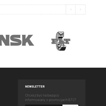
NEWSLETTER
Chcesz być na bieżąco
informowany o promocjach BTC?