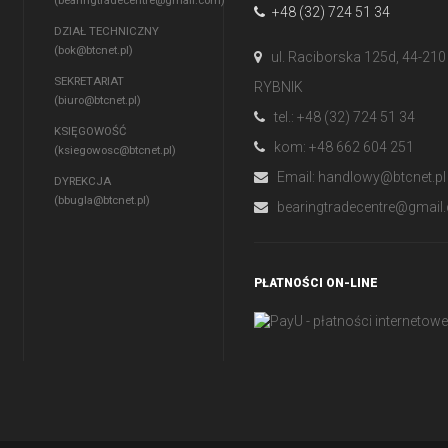
(
bearingtradecentre@gmail.com
)
+48 (32) 724 51 34
DZIAŁ TECHNICZNY
(
bok@btcnet.pl
)
ul. Raciborska 125d, 44-210
SEKRETARIAT
RYBNIK
(
biuro@btcnet.pl
)
tel.: +48 (32) 724 51 34
KSIĘGOWOŚĆ
kom: +48 662 604 251
(
ksiegowosc@btcnet.pl
)
Email:
handlowy@btcnet.pl
DYREKCJA
(
bbugla@btcnet.pl
)
bearingtradecentre@gmail
PŁATNOŚCI ON-LINE