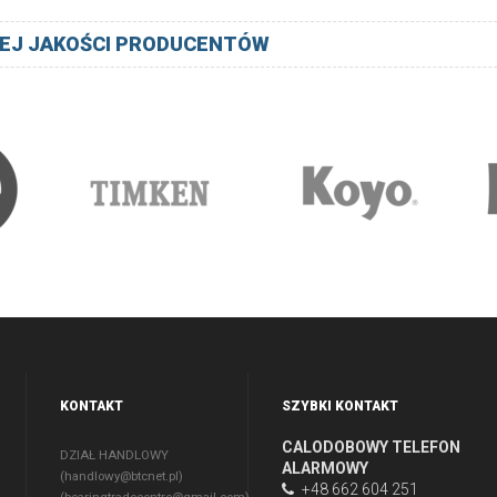
EJ JAKOŚCI PRODUCENTÓW
KONTAKT
SZYBKI KONTAKT
CALODOBOWY TELEFON
DZIAŁ HANDLOWY
ALARMOWY
(
handlowy@btcnet.pl
)
+48 662 604 251