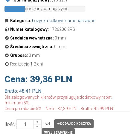
Stan magazynowy:
(16 szt.)
dostępny w magazynie
dostępny
w
Kategoria:
Łożyska kulkowe samonastawne
magazynie
Numer katalogowy:
1726206 2RS
Średnica wewnętrzna:
0 mm
Średnica zewnętrzna:
0 mm
Grubość:
0 mm
Realizacja 1-2 dni
Cena:
39,36 PLN
Brutto: 48,41 PLN
Dla zalogowanych klientów przysługuje dodatkowy rabat
minimum 5%
Cena po rabacie 5%
Netto: 37,39 PLN
Brutto: 45,99 PLN
szt.
Ilość:
DODAJ DO KOSZYKA
WYŚLIJ ZAPYTANIE