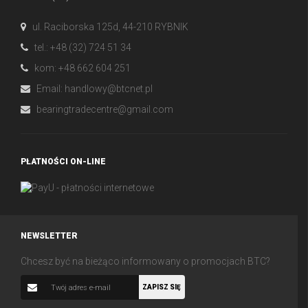
ul. Raciborska 125d, 44-210 RYBNIK
tel.: +48 (32) 724 51 34
kom: +48 662 604 251
Email:
handlowy@btcnet.pl
bearingtradecentre@gmail.com
PŁATNOŚCI ON-LINE
NEWSLETTER
Chcesz być na bieżąco informowany o promocjach BTC?
ZAPISZ SIĘ