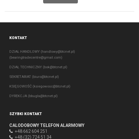
KONTAKT
DZIAŁ HANDLOWY (
handlowy@btcnet.pl
)
(
bearingtradecentre@gmail.com
)
DZIAŁ TECHNICZNY (
bok@btcnet.pl
)
SEKRETARIAT (
biuro@btcnet.pl
)
KSIĘGOWOŚĆ (
ksiegowosc@btcnet.pl
)
DYREKCJA (
bbugla@btcnet.pl
)
SZYBKI KONTAKT
CALODOBOWY TELEFON ALARMOWY
+48 662 604 251
+48 (32) 724 51 34