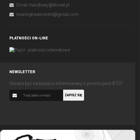
Email:
handlowy@btcnet.pl
bearingtradecentre@gmail.com
PŁATNOŚCI ON-LINE
NEWSLETTER
Chcesz być na bieżąco informowany o promocjach BTC?
ZAPISZ SIĘ