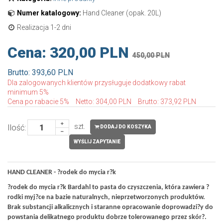
Numer katalogowy:
Hand Cleaner (opak. 20L)
Realizacja 1-2 dni
Cena:
320,00 PLN
450,00 PLN
Brutto: 393,60 PLN
Dla zalogowanych klientów przysługuje dodatkowy rabat
minimum 5%
Cena po rabacie 5%
Netto: 304,00 PLN
Brutto: 373,92 PLN
szt.
Ilość:
DODAJ DO KOSZYKA
WYŚLIJ ZAPYTANIE
HAND CLEANER - ?rodek do mycia r?k
?rodek do mycia r?k Bardahl to pasta do czyszczenia, która zawiera ?
rodki myj?ce na bazie naturalnych, nieprzetworzonych produktów.
Brak substancji alkalicznych i staranne opracowanie doprowadzi?y do
powstania delikatnego produktu dobrze tolerowanego przez skór?.