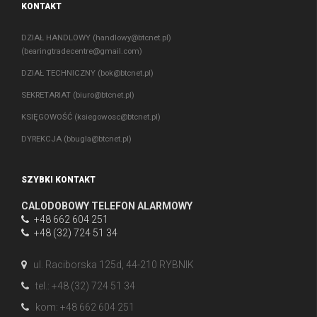
KONTAKT
DZIAŁ HANDLOWY (
handlowy@btcnet.pl
)
(
bearingtradecentre@gmail.com
)
DZIAŁ TECHNICZNY (
bok@btcnet.pl
)
SEKRETARIAT (
biuro@btcnet.pl
)
KSIĘGOWOŚĆ (
ksiegowosc@btcnet.pl
)
DYREKCJA (
bbugla@btcnet.pl
)
SZYBKI KONTAKT
CALODOBOWY TELEFON ALARMOWY
+48 662 604 251
+48 (32) 724 51 34
ul. Raciborska 125d, 44-210 RYBNIK
tel.: +48 (32) 724 51 34
kom: +48 662 604 251