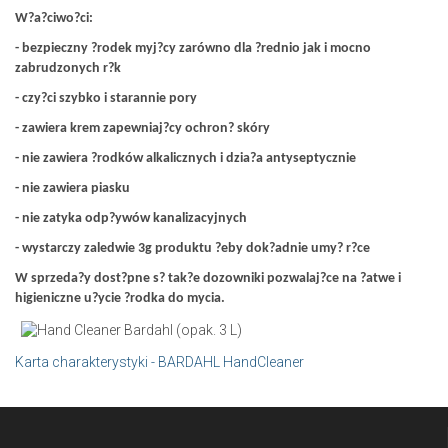
W?a?ciwo?ci:
- bezpieczny ?rodek myj?cy zarówno dla ?rednio jak i mocno
zabrudzonych r?k
- czy?ci szybko i starannie pory
- zawiera krem zapewniaj?cy ochron? skóry
- nie zawiera ?rodków alkalicznych i dzia?a antyseptycznie
- nie zawiera piasku
- nie zatyka odp?ywów kanalizacyjnych
- wystarczy zaledwie 3g produktu ?eby dok?adnie umy? r?ce
W sprzeda?y dost?pne s? tak?e dozowniki pozwalaj?ce na ?atwe i
higieniczne u?ycie ?rodka do mycia.
Karta charakterystyki - BARDAHL HandCleaner