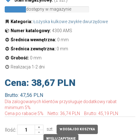
Stan magazynowy:
(2 szt.)
dostępny w magazynie
dostępny
w
Kategoria:
Łożyska kulkowe zwykłe dwurzędowe
magazynie
Numer katalogowy:
4300 AMS
Średnica wewnętrzna:
0 mm
Średnica zewnętrzna:
0 mm
Grubość:
0 mm
Realizacja 1-2 dni
Cena:
38,67 PLN
Brutto: 47,56 PLN
Dla zalogowanych klientów przysługuje dodatkowy rabat
minimum 5%
Cena po rabacie 5%
Netto: 36,74 PLN
Brutto: 45,19 PLN
szt.
Ilość:
DODAJ DO KOSZYKA
WYŚLIJ ZAPYTANIE