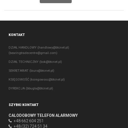
KONTAKT
DZIAŁ HANDLOWY (
handlowy@btcnet.pl
)
(
bearingtradecentre@gmail.com
)
DZIAŁ TECHNICZNY (
bok@btcnet.pl
)
SEKRETARIAT (
biuro@btcnet.pl
)
KSIĘGOWOŚĆ (
ksiegowosc@btcnet.pl
)
DYREKCJA (
bbugla@btcnet.pl
)
SZYBKI KONTAKT
CALODOBOWY TELEFON ALARMOWY
+48 662 604 251
+48 (32) 724 51 34