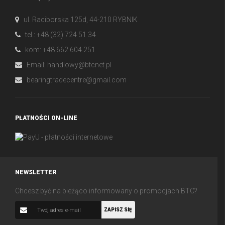
ul. Raciborska 125d, 44-210 RYBNIK
tel.: +48 (32) 724 51 34
kom: +48 662 604 251
Email:
handlowy@btcnet.pl
bearingtradecentre@gmail.com
PŁATNOŚCI ON-LINE
NEWSLETTER
Chcesz być na bieżąco informowany o promocjach BTC?
ZAPISZ SIĘ