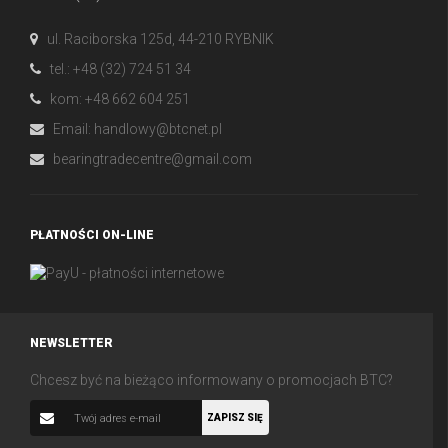
ul. Raciborska 125d, 44-210 RYBNIK
tel.: +48 (32) 724 51 34
kom: +48 662 604 251
Email:
handlowy@btcnet.pl
bearingtradecentre@gmail.com
PŁATNOŚCI ON-LINE
NEWSLETTER
Chcesz być na bieżąco informowany o promocjach BTC?
ZAPISZ SIĘ