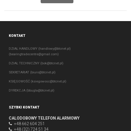
KONTAKT
DZIAŁ HANDLOWY (
handlowy@btcnet.pl
)
(
bearingtradecentre@gmail.com
)
DZIAŁ TECHNICZNY (
bok@btcnet.pl
)
SEKRETARIAT (
biuro@btcnet.pl
)
KSIĘGOWOŚĆ (
ksiegowosc@btcnet.pl
)
DYREKCJA (
bbugla@btcnet.pl
)
SZYBKI KONTAKT
CALODOBOWY TELEFON ALARMOWY
+48 662 604 251
+48 (32) 724 51 34