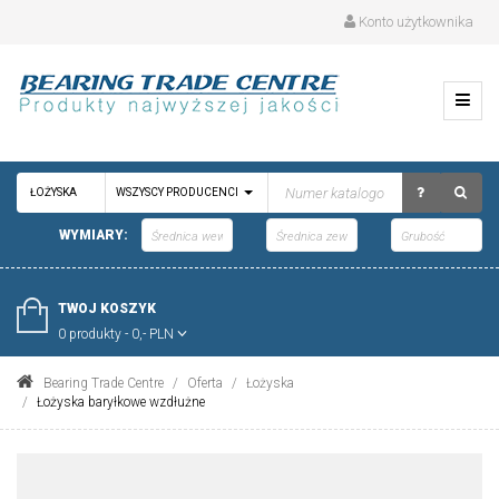
Konto użytkownika
ŁOŻYSKA
WSZYSCY PRODUCENCI
WYMIARY:
TWOJ KOSZYK
0 produkty - 0,- PLN
Bearing Trade Centre
Oferta
Łożyska
Łożyska baryłkowe wzdłużne