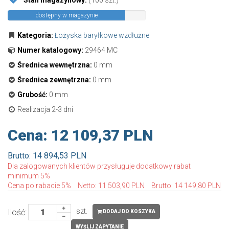
Stan magazynowy:
(100 szt.)
dostępny w magazynie
Kategoria:
Łożyska baryłkowe wzdłużne
Numer katalogowy:
29464 MC
Średnica wewnętrzna:
0 mm
Średnica zewnętrzna:
0 mm
Grubość:
0 mm
Realizacja 2-3 dni
Cena:
12 109,37 PLN
Brutto: 14 894,53 PLN
Dla zalogowanych klientów przysługuje dodatkowy rabat
minimum 5%
Cena po rabacie 5%
Netto: 11 503,90 PLN
Brutto: 14 149,80 PLN
szt.
Ilość:
DODAJ DO KOSZYKA
WYŚLIJ ZAPYTANIE